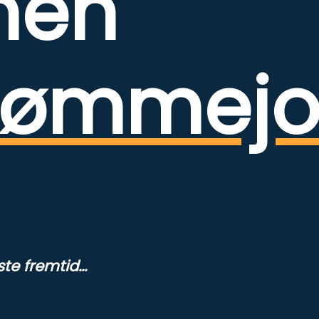
men
rømmej
e fremtid...