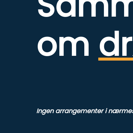
Sam
om
d
Ingen arrangementer i nærmest